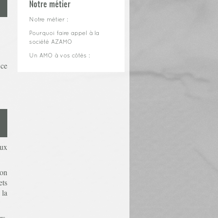
Notre métier
Notre métier :
Pourquoi faire appel à la
société AZAMO
Un AMO à vos côtés :
 ce
aux
ion
ets
 la
rs,