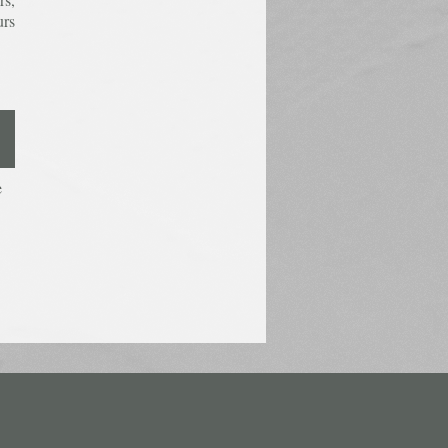
urs
e